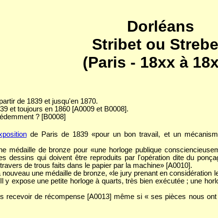
Dorléans
Stribet ou Strebe
(Paris - 18xx à 18
 partir de 1839 et jusqu'en 1870.
39 et toujours en 1860 [A0009 et B0008].
édemment ? [B0008]
exposition
de Paris de 1839 «pour un bon travail, et un mécanisme
t une médaille de bronze pour «une horloge publique consciencieuse
 dessins qui doivent être reproduits par l'opération dite du ponça
ravers de trous faits dans le papier par la machine» [A0010].
 à nouveau une médaille de bronze, «le jury prenant en considération le
! Il y expose une petite horloge à quarts, très bien exécutée ; une hor
ans recevoir de récompense [A0013] même si
« ses pièces nous ont 