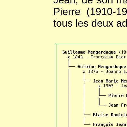
Jean, de son ma
Pierre (1910-1
tous les deux ad
Guillaume Mengarduque 
(18
    x 1843 - Françoise Biarr
    │

    └── 
Antoine Mengarduque
    │     x 1876 - Jeanne L
    │     │

    │     └── 
Jean Marie Me
    │     │     x 1907 - Jea
    │     │     │

    │     │     └── 
Pierre 
    │     │     │

    │     │     └── 
Jean Fr
    │     │

    │     └── 
Blaise Domini
    │     │

    │     └── 
François Jean