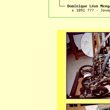
    │

    └── 
Dominique Léon Meng
          x 1891 ??? - Josep