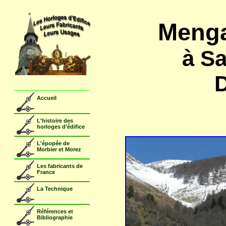
Meng
à Sa
D